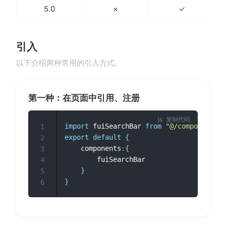
5.0
×
✓
引入
以下介绍两种常用的引入方式。
第一种：在页面中引用、注册
复制代码
import
 fuiSearchBar 
from
"@/components/f
1
export
default
{
2
	components
:
{
3
		fuiSearchBar

4
}
5
}
6